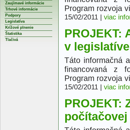
Zaujímavé informácie
Program rozvoja v
Trhové informácie
Podpory
15/02/2011
|
viac inf
Legislatíva
Krížové plnenie
PROJEKT: A
Štatistika
Tlačivá
v legislatív
Táto informačná a 
financovaná z f
Program rozvoja v
15/02/2011
|
viac inf
PROJEKT: Z
počítačovej