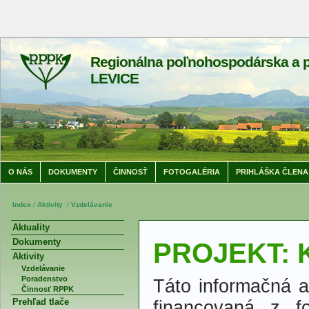
Regionálna poľnohospodárska a p
LEVICE
O NÁS
DOKUMENTY
ČINNOSŤ
FOTOGALÉRIA
PRIHLÁŠKA ČLENA
Index
/
Aktivity
/
Vzdelávanie
Aktuality
Dokumenty
PROJEKT: K
Aktivity
Vzdelávanie
Poradenstvo
Táto informačná a 
Činnosť RPPK
Prehľad tlače
financovaná z f