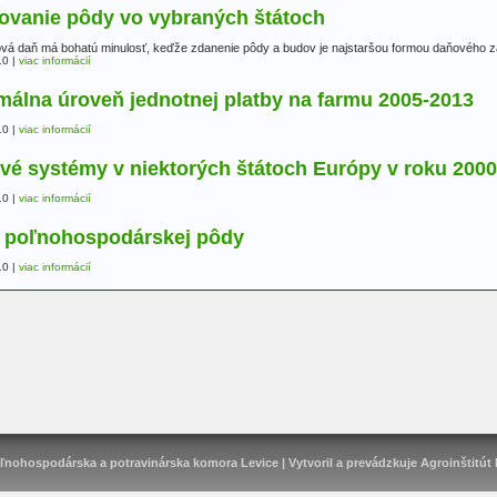
ovanie pôdy vo vybraných štátoch
á daň má bohatú minulosť, keďže zdanenie pôdy a budov je najstaršou formou daňového z
10
|
viac informácií
málna úroveň jednotnej platby na farmu 2005-2013
10
|
viac informácií
vé systémy v niektorých štátoch Európy v roku 2000
10
|
viac informácií
 poľnohospodárskej pôdy
10
|
viac informácií
ľnohospodárska a potravinárska komora Levice | Vytvoril a prevádzkuje
Agroinštitút 