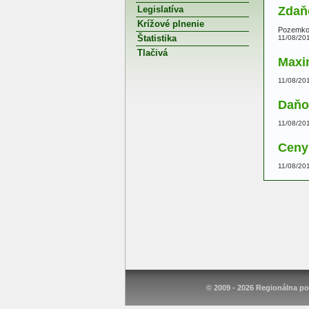
Legislatíva
Zdaň
Krížové plnenie
Pozemkov
Štatistika
11/08/20
Tlačivá
Maxi
11/08/20
Daňo
11/08/20
Ceny
11/08/20
© 2009 - 2026 Regionálna po