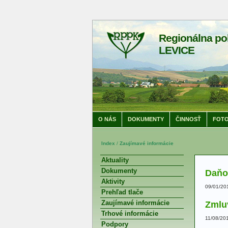
Regionálna po
LEVICE
O NÁS
DOKUMENTY
ČINNOSŤ
FOTO
Index
/
Zaujímavé informácie
Aktuality
Dokumenty
Daňov
Aktivity
09/01/20
Prehľad tlače
Zaujímavé informácie
Zmlu
Trhové informácie
11/08/20
Podpory