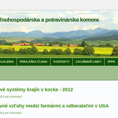
ľnohospodárska a potravinárska komora
GALÉRIA
PRIHLÁŠKA ČLENA
KONTAKTY
ZAUJÍMAVÉ LINKY
SPPK
é systémy krajín v kocke - 2012
13
|
viac informácií
vné vzťahy medzi farmármi a odberateľmi v USA
10
|
viac informácií