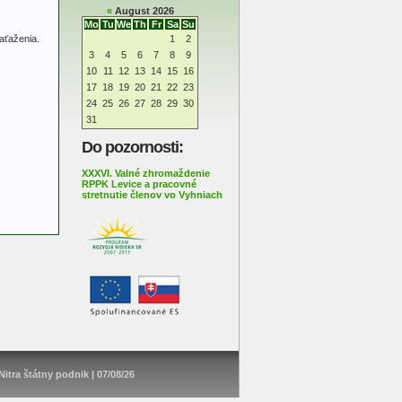
«
August 2026
Mo
Tu
We
Th
Fr
Sa
Su
aťaženia.
1
2
3
4
5
6
7
8
9
10
11
12
13
14
15
16
17
18
19
20
21
22
23
24
25
26
27
28
29
30
31
Do pozornosti:
XXXVI. Valné zhromaždenie
RPPK Levice a pracovné
stretnutie členov vo Vyhniach
Nitra štátny podnik
| 07/08/26