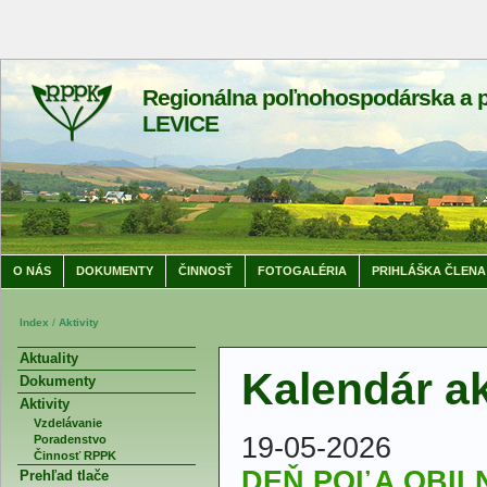
Regionálna poľnohospodárska a p
LEVICE
O NÁS
DOKUMENTY
ČINNOSŤ
FOTOGALÉRIA
PRIHLÁŠKA ČLENA
Index
/
Aktivity
Aktuality
Kalendár ak
Dokumenty
Aktivity
Vzdelávanie
19-05-2026
Poradenstvo
Činnosť RPPK
DEŇ POĽA OBILN
Prehľad tlače