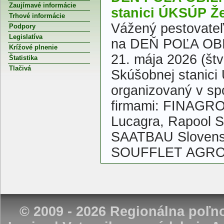
Zaujímavé informácie
stanici ÚKSÚP Že
Trhové informácie
Vážený pestovate
Podpory
Legislatíva
na DEŇ POĽA OBIL
Krížové plnenie
21. mája 2026 (štv
Štatistika
Tlačivá
Skúšobnej stanic
organizovaný v sp
firmami: FINAGRO,
Lucagra, Rapool 
SAATBAU Slovens
SOUFFLET AGRO,
© 2009 - 2026 Regionálna poľ