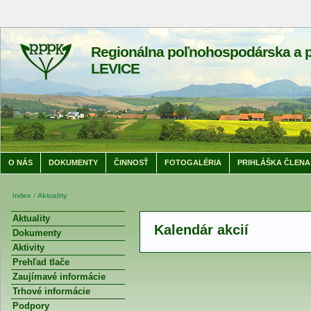
Regionálna poľnohospodárska a p
LEVICE
O NÁS
DOKUMENTY
ČINNOSŤ
FOTOGALÉRIA
PRIHLÁŠKA ČLENA
Index
/
Aktuality
Aktuality
Kalendár akcií
Dokumenty
Aktivity
Prehľad tlače
Zaujímavé informácie
Trhové informácie
Podpory