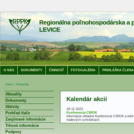
Regionálna poľnohospodárska a p
LEVICE
O NÁS
DOKUMENTY
ČINNOSŤ
FOTOGALÉRIA
PRIHLÁŠKA ČLENA
Index
/
Aktuality
Aktuality
Kalendár akcií
Dokumenty
Aktivity
29-11-2023
Prehľad tlače
Konferencia CIROK
Informácie ohľadne Konferencie CIROK a inštruk
Zaujímavé informácie
mailových schránkach.
Trhové informácie
Podpory