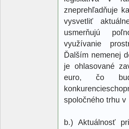
zneprehľadňuje 
vysvetliť aktuá
usmerňujú poľn
využívanie pros
Ďalším nemenej dô
je ohlasované za
euro, čo b
konkurencieschop
spoločného trhu v
b.) Aktuálnosť p