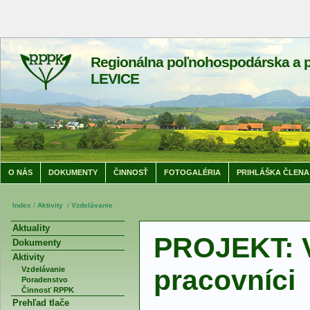
Regionálna poľnohospodárska a p
LEVICE
O NÁS
DOKUMENTY
ČINNOSŤ
FOTOGALÉRIA
PRIHLÁŠKA ČLENA
Index
/
Aktivity
/
Vzdelávanie
Aktuality
PROJEKT: 
Dokumenty
Aktivity
pracovníci
Vzdelávanie
Poradenstvo
Činnosť RPPK
Prehľad tlače