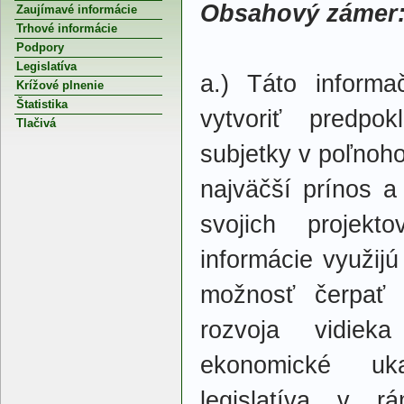
Obsahový zámer
Zaujímavé informácie
Trhové informácie
Podpory
Legislatíva
a.) Táto informa
Krížové plnenie
Štatistika
vytvoriť predpo
Tlačivá
subjetky v poľnoh
najväčší prínos a
svojich projek
informácie využij
možnosť čerpať 
rozvoja vidiek
ekonomické uk
legislatíva v r