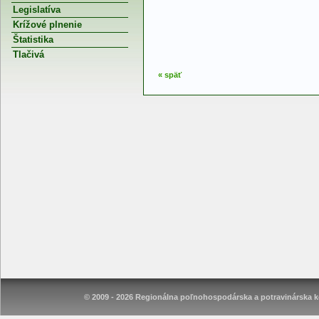
Legislatíva
Krížové plnenie
Štatistika
Tlačivá
« späť
© 2009 - 2026 Regionálna poľnohospodárska a potravinárska ko