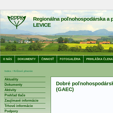
Regionálna poľnohospodárska a p
LEVICE
O NÁS
DOKUMENTY
ČINNOSŤ
FOTOGALÉRIA
PRIHLÁŠKA ČLENA
Index
/
Krížové plnenie
Aktuality
Dobré poľnohospodársk
Dokumenty
(GAEC)
Aktivity
Prehľad tlače
Zaujímavé informácie
Trhové informácie
Podpory